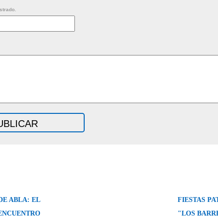
strado.
E ABLA: EL
FIESTAS PA
ENCUENTRO
"LOS BARR