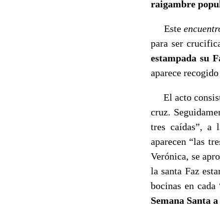
raigambre popul
Este
encuentr
para ser crucifi
estampada su F
aparece recogido 
El acto consiste
cruz. Seguidamen
tres caídas”, a
aparecen “las tre
Verónica, se apr
la santa Faz est
bocinas en cada
Semana Santa a t