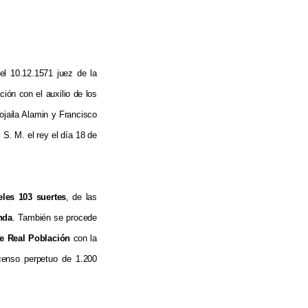
el 10.12.1571 juez de la
ión con el auxilio de los
jaila Alamin y Francisco
S. M. el rey el día 18 de
eles 103 suertes
, de las
nda
. También se procede
de Real Población
con la
censo perpetuo de 1.200