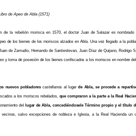
Libro de Apeo de Abla (1571)
e la rebelión morisca en 1570, e
l doctor Juan de Salazar es nombrado 
peo de los bienes de los moriscos alzados en Abla. Una vez llegado a la poblac
uan de Zamudio, Hernando de Santiestevan, Juan Díaz de Quijano, Rodrigo So
eo y toma de posesión de los bienes confiscados a los moriscos en nombre del 
los nuevos pobladores
castellanos al lugar
de Abla, se procede a repartís
iscados a los moriscos rebelados,
que compraron a la parte a la Real Hacie
jonamiento del
lugar de Abla, concediéndosele Término propio y el título 
s vecinos, salvo excepciones de nobleza e Iglesia, a la Real Hacienda un 