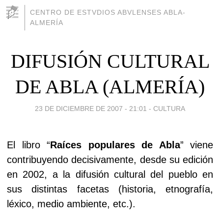
CENTRO DE ESTVDIOS ABVLENSES ABLA-
ALMERÍA
DIFUSIÓN CULTURAL
DE ABLA (ALMERÍA)
23 DE DICIEMBRE DE 2007 - 21:01
-
CULTURA
El libro “
Raíces populares de Abla
” viene
contribuyendo decisivamente, desde su edición
en 2002, a la difusión cultural del pueblo en
sus distintas facetas (historia, etnografía,
léxico, medio ambiente, etc.).